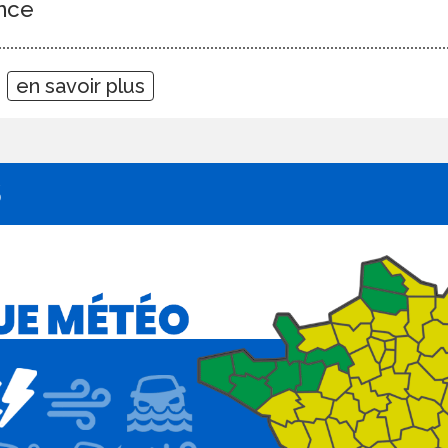
nce
1
en savoir plus
S