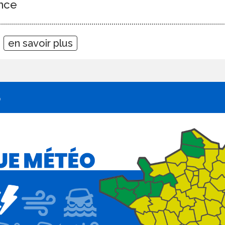
nce
1
en savoir plus
S