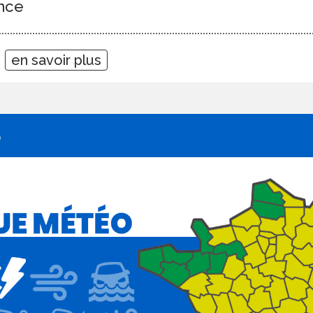
nce
1
en savoir plus
S